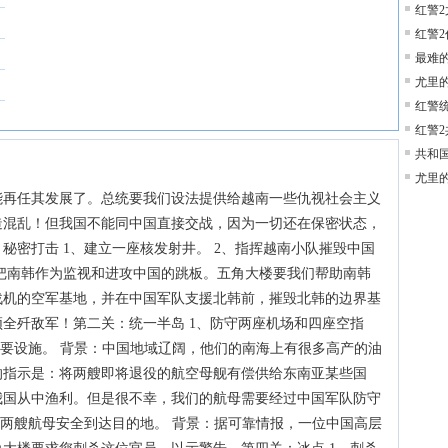
红警
红警
最难
尤里
红警统
红警
共和
尤里
能再任其发展了。总统要我们设法提供给越南一些仇视社会主义
造混乱！但我国不能同中国直接交战，因为一切还在保密状态，
秘密打击 1、建立一座核发射井。 2、指挥越南小队摧毁中国
把南韩作为监视和进攻中国的跳板。五角大楼要我们帮助南韩
战机的空军基地，并在中国军队支援北韩前，摧毁北韩的边界基
全歼敌军！第二关：统一半岛 1、防守两座机场和四座空指
主要设施。 背景：中国地域辽阔，他们的南海上有很多高产的油
的指示是：将两艘即将退役的航空母舰有偿供给东南亚某些国
我国从中渔利。但是很不幸，我们的航母需要经过中国军队防守
护两艘航母安全到达目的地。 背景：据可靠情报，一位中国高层