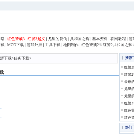
攻略
|
红色警戒3
|
红警3起义
|
尤里的复仇
|
共和国之辉
|
基本资料
|
联网教程
|
游
下载
|
MOD下载
|
游戏外挂
|
工具下载
|
地图制作
|
红色警戒2
※
红警2共和国之辉
推荐
之辉下载
>
任务下载
>
红警
载
红警
最难
尤里
尤里
红警
红色
红色
热门