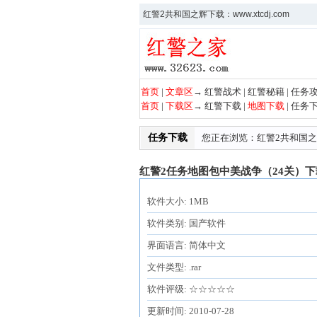
红警2共和国之辉下载：www.xtcdj.com
首页
|
文章区
→
红警战术
|
红警秘籍
|
任务
首页
|
下载区
→
红警下载
|
地图下载
|
任务
任务下载
您正在浏览：
红警2共和国
红警2任务地图包中美战争（24关）下
软件大小: 1MB
软件类别: 国产软件
界面语言: 简体中文
文件类型: .rar
软件评级: ☆☆☆☆☆
更新时间: 2010-07-28