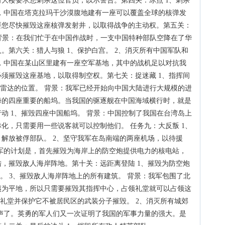
大楼要求您刺杀这位官员，以示警告。第四关：冰点 1、刺杀
，中国在塔克拉玛干沙漠腹地建有一座可以覆盖全球的核弹发
要您尽快摧毁这座核弹发射井，以取得战争的主动权。第五关：
 背景：在我们忙于在中国作战时，一支中国特种部队空降在了华
。第六关：猎人与狼 1、保护白宫。 2、消灭所有中国军队和
，中国在某山区里建有一座空军基地，其中的战机足以对抗我
须摧毁这座基地，以取得制空权。第七关：捉迷藏 1、指挥间
地雷达的位置。 背景：我军已经开始向中国大陆进行大规模的进
海的四座重要的船坞。当我国的驱逐舰在中国海域横行时，就是
动 1、摧毁四座中国船坞。 背景：中国控制了我国在台湾岛上
化，只需要用一些说客就可以控制他们。 任务九：大反叛 1、
解放被俘部队。 2、坚守我军在岛南端的两座机场，以待援
军的计划是，首先摧毁为海岸上的防空炮提供电力的核电站，
，摧毁敌人海岸阵地。第十关：远距离登陆 1、摧毁为防空炮
炮。 3、摧毁敌人海岸阵地上的所有建筑。 背景：我军包围了北
夷为平地，所以只需要摧毁其指挥中心，占领礼堂就可以占领这
领礼堂并保护它不被居民区的武装分子摧毁。 2、消灭所有城郊
声了。英勇的军人们又一次证明了我国的军事力量的强大。是