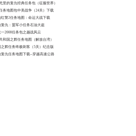
2尤里的复仇经典任务包（征服世界）
2任务地图包中美战争（24关）下载
的红警2任务地图：命运大战下载
的复仇：盟军小任务石油大盗
一2008任务包之越战风云
2共和国之辉任务地图（解放台湾）
国之辉任务终极刺客（5关）纪念版
的复仇任务地图下载--穿越高速公路