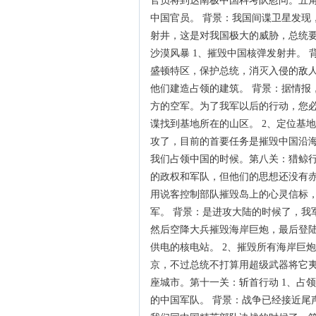
官员将到达南极中国科考队慰问。五角
中国官员。 背景：我国间谍卫星发现
射井，这是对我国极大的威胁，总统
沙漠风暴 1、摧毁中国核弹发射井。
盛顿特区，保护总统，消灭入侵的敌人
他们建造占领的建筑。 背景：据情报
方的空军。为了我军以后的行动，您必
谍找到基地所在的山区。 2、定位基
攻了，目前的首要任务是摧毁中国沿
我们占领中国的时候。第八关：猎鲸行
的政权和军队，但他们的思想还没有赤
用说客控制部队摧毁岛上的心灵信标，
军。 背景：是进攻大陆的时候了，我
然后空降大兵摧毁海岸巨炮，最后登陆
供电的核电站。 2、摧毁所有海岸巨
京，不过总统不打算用超级武器将它
座城市。第十一关：斩首行动 1、占
的中国军队。 背景：战争已经接近尾