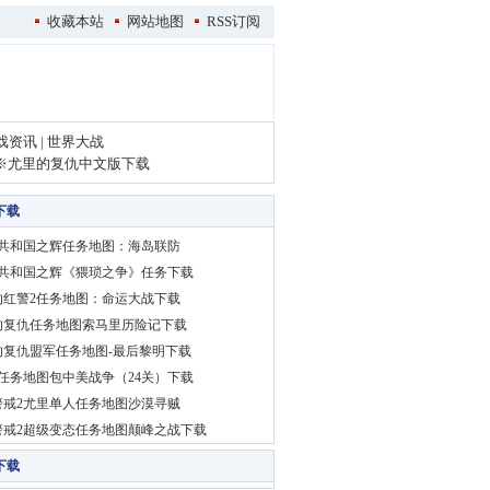
收藏本站
网站地图
RSS订阅
戏资讯
|
世界大战
※
尤里的复仇中文版下载
下载
2共和国之辉任务地图：海岛联防
2共和国之辉《猥琐之争》任务下载
的红警2任务地图：命运大战下载
的复仇任务地图索马里历险记下载
的复仇盟军任务地图-最后黎明下载
2任务地图包中美战争（24关）下载
警戒2尤里单人任务地图沙漠寻贼
警戒2超级变态任务地图颠峰之战下载
下载