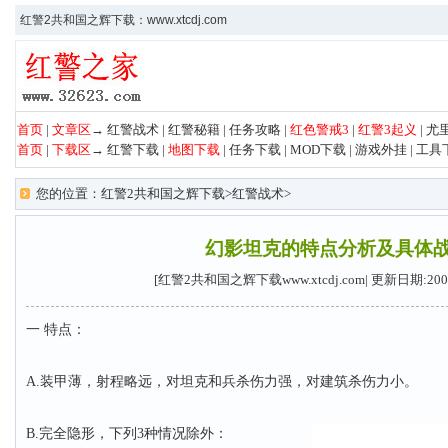
红警2共和国之辉下载：www.xtcdj.com
首页
|
文章区
→
红警战术
|
红警秘籍
|
任务攻略
|
红色警戒3
|
红警3起义
|
尤
首页
|
下载区
→
红警下载
|
地图下载
|
任务下载
|
MOD下载
|
游戏外挂
|
工具
您的位置：
红警2共和国之辉下载
>
红警战术
>
幻影坦克的特点分析及具体
[红警2共和国之辉下载www.xtcdj.com| 更新日期:20
一 特点：
A.装甲薄，射程略远，对坦克和兵杀伤力强，对建筑杀伤力小。
B.完全隐形，下列3种情况除外：