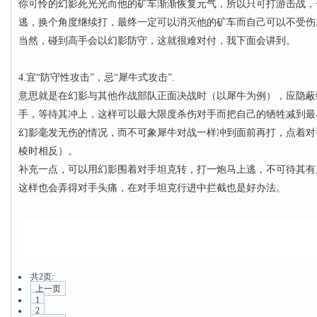
你可怜的幻影死光光而他的矿车渐渐恢复元气，所以只可打游击战，
逃，换个角度继续打，最终一定可以消灭他的矿车而自己可以不受伤
当然，碰到高手会以幻影防守，这就很难对付，我下面会讲到。
4.宜“防守性攻击”，忌“犀牛式攻击”.
意思就是在幻影与其他作战部队正面决战时（以犀牛为例），应隐蔽
手，等待其冲上，这样可以最大限度杀伤对手而把自己的牺牲减到最
幻影毫发无伤的情况，而不可象犀牛对战一样冲到面前再打，点着对
棱时相反）。
补充一点，可以用幻影围着对手坦克转，打一炮马上逃，不可待其有
这样也会弄得对手头痛，在对手坦克行进中拦截也是好办法。
共2页:
上一页
1
2