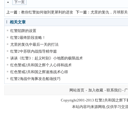
下一页
上一篇：
教你红警如何做到更犀利的进攻
下一篇：
尤里的复仇，月球那关
相关文章
红警陷阱的设置
红警2最终阶段攻略！
尤里的复仇中最后一关的打法
红警2中苏联内战指导精华篇
谈谈《红警3：起义时刻》小地图的极限战术
红色警戒2共和国之辉个人心得和战术
红色警戒2共和国之辉速推战术心得
红警2海战中海豚攻击船场技巧
网站首页
-
加入收藏
- 联系我们 - 
Copyright2001-2013
红警2共和国之辉下
本站内容均来源网络,仅供学习交流