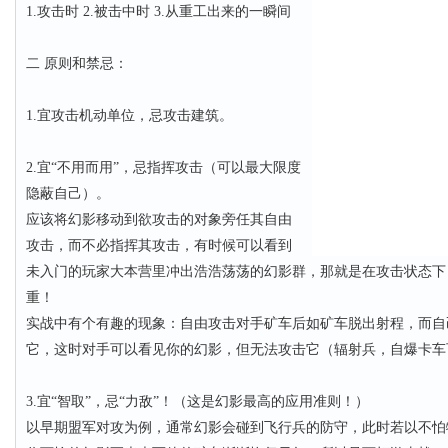
1.攻击时 2.被击中时 3.从重工出来的一瞬间
二 原则和禁忌：
1.宜攻击机动单位，忌攻击建筑。
2.宜“不用而用”，忌指挥攻击（可以最大限度
隐蔽自己）。
应该将幻影移动到欲攻击的对象旁任其自由
攻击，而不必指挥其攻击，有时候可以看到
未入门的玩家大本营里冲出浩浩荡荡的幻影群，那就是在攻击状态下
重！
实战中有个有趣的现象：自由攻击对手矿车后如矿车脱出射程，而自
它，这时对手可以看见你的幻影，但无法攻击它（辐射兵，自爆卡
3.宜“智取”，忌“力敌”！（这是幻影最高的应用准则！）
以早期盟军对攻为例，通常幻影会碰到飞行兵的防守，此时若以不怕