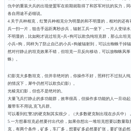
仇中的重装大兵的出现使盟军在前期就取得了和苏军对抗的实力，同样的
各自用途不必细说。
4.关于兵种相克，红警兵种相克分为明显的和不明显的，相对的还有看
兵一扫一片，狙击手远距离秒步兵，辐射工兵一坐下，一片人变绿水
不明显的，比如刚才说过坦克+兵+狗可以欺负纯坦克群，那么出坦克
小兵+狗，同样为了防止自己的小兵+狗被辐射到，可以出蜘蛛干掉
然对付静止的坦克效果不错，但坦克一旦反向移动，可以放蜘蛛风筝
蛛）。
幻影克大多数坦克，但并非绝对的，你操作不好，照样打不过别人纯
的情况下，犀牛仍然可以欺负幻影）。
光棱克幻影，但也不是绝对的。
大量飞兵打静止的多功能群，效率很高，但操作多功能的人一旦动起
履带车不用说,克飞兵群。
可以看到红警2的硬克制其实很少，（大多数硬克制出现在步兵中）
5.一方想暴坦克必然要付出代价，如果你想出一堆坦克想要以数量
克，有两个条件，矿多，车厂多，想要矿多必然要扩张，要扩张必然