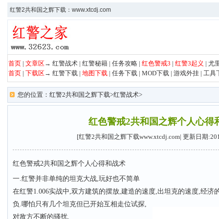
红警2共和国之辉下载：www.xtcdj.com
首页
|
文章区
→
红警战术
|
红警秘籍
|
任务攻略
|
红色警戒3
|
红警3起义
|
尤
首页
|
下载区
→
红警下载
|
地图下载
|
任务下载
|
MOD下载
|
游戏外挂
|
工具
您的位置：
红警2共和国之辉下载
>
红警战术
>
红色警戒2共和国之辉个人心得
[红警2共和国之辉下载www.xtcdj.com| 更新日期:20
红色警戒2共和国之辉个人心得和战术
一.红警并非单纯的坦克大战,玩好也不简单
在红警1.006实战中,双方建筑的摆放,建造的速度,出坦克的速度,经
负.哪怕只有几个坦克但已开始互相走位试探,
对敌方不断的骚扰.