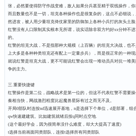
张，必然要使得防守作战变难，敌人如果分兵甚至精于双线操作，你
而且数量也不是一切，坦克各种操作也是很复杂的，这点不必细说，
然进攻，被人用少量坦克倚仗家里的防御加上各种小兵打的灰头土脸
红警没有人口限制其实根本无所谓，说实话除非双方约好xx分钟不
的。
红警的坦克大战，不是指那种大规模（上百辆）的坦克大决战，也不
上大多是各种种类坦克还有配上一定量步兵），而是很正常的一种现
就说红警是坦克大战，更不可能说红警会出现一堆动员兵对抗一堆美
争的主力。
三.重要快捷键
红警操作是第二位，战略战术是第一位的，但这不代表红警不需要操
奏相当快，网战激烈程度比起魔兽星际有过之而无不及。
开局0部队时连按nd迅速展开基地，n是选择下个单位，d是部署，
qw快速建建筑。比如建筑就绪后按q同时点空地.
(这个最好学会，因为很简单没什么难度，却大大提高了速度)
t选择当前画面同类部队，连按t选择所有同类部队