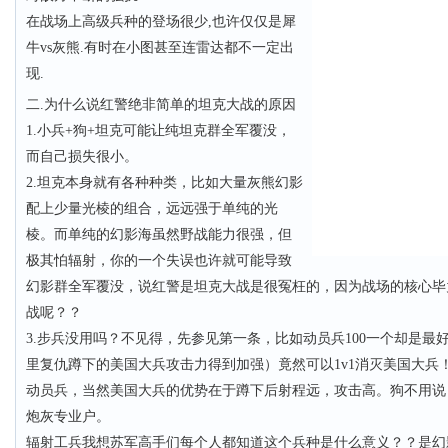
在战场上高级兵种的登场很少,也许仅仅是犀
牛vs灰熊.有时在小图甚至连雷达都不一定出
现.
二.为什么说红警绝非简单的坦克大战的原因
1.小兵+狗+坦克可能让纯坦克群全军覆没，
而自己损失很小。
2.坦克本身就有各种种类，比如大量灰熊幻影
配上少量光棱的组合，远远强于单纯的光
棱。而单纯的幻影海虽然野战能力很强，但
极其怕辐射，你的一个失误也许就可能导致
幻影群全军覆没，说红警是坦克大战是很冤枉的，因为战场的核心毕
战呢？？
3.步兵没用吗？不见得，先参见第一条，比如动员兵100一个却是最好
里复仇蹲下的美国大兵攻击力得到加强）竟然可以1v1消灭美国大兵
动员兵，当然美国大兵的优势在于蹲下后射程远，攻击高。狗不用说，
炮灰专业户。
辐射工兵我想苏军高手们每个人都知道这个兵种是什么意义？？是幻