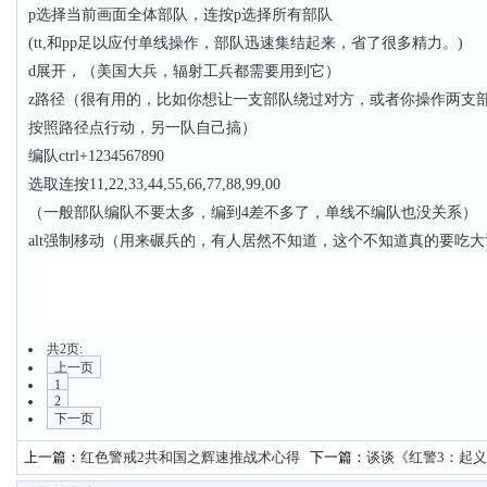
p选择当前画面全体部队，连按p选择所有部队
(tt,和pp足以应付单线操作，部队迅速集结起来，省了很多精力。)
d展开，（美国大兵，辐射工兵都需要用到它）
z路径（很有用的，比如你想让一支部队绕过对方，或者你操作两支
按照路径点行动，另一队自己搞）
编队ctrl+1234567890
选取连按11,22,33,44,55,66,77,88,99,00
（一般部队编队不要太多，编到4差不多了，单线不编队也没关系）
alt强制移动（用来碾兵的，有人居然不知道，这个不知道真的要吃
共2页:
上一页
1
2
下一页
上一篇：
红色警戒2共和国之辉速推战术心得
下一篇：
谈谈《红警3：起